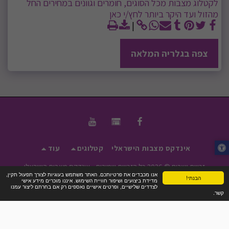
לקטלוג מצבות מכל הסוגים, חומרים וגוונים במחירים החל
מהזול ועד היקר ביותר לחץ/י כאן
צפה בגלריה המלאה
אינדקס מצבות הישראלי
קטלוגים
עוד
זכויות יוצרים © 2026 כל הזכויות שמורות -
אינדקס מצבות הישראלי
אנו מכבדים את פרטיותכם. האתר משתמש בעוגיות לצורך תפעול תקין,
הבנתי!
תנאי שימוש
|
פרטיות
|
נגישות
מדידת ביצועים ושיפור חוויית השימוש. איננו מוכרים מידע אישי
לצדדים שלישיים, ופרטים אישיים נאספים רק אם בחרתם ליצור עמנו
קשר.