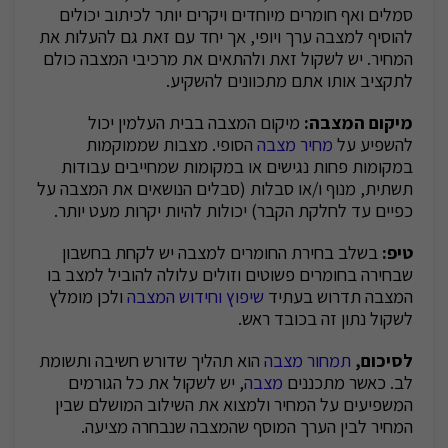
סמלים ואף חומרים מיוחדים ויקרים יותר לכיתוב יכולים
להוסיף למצבה ערך ויופי, אך יחד עם זאת גם להעלות את
המחיר. יש לשקול זאת ולהתאים את מרכיבי המצבה כולם
לתקציב אותו אתם מתכוונים להשקיע.
מיקום המצבה:
מיקום המצבה בבית העלמין יכול
להשפיע על
מחיר מצבה
הסופי. מצבות שממוקמות
במקומות פחות נגישים או במקומות שמחייבים עבודות
תשתית, מנוף ו/או סבלות (סבלים הנושאים את המצבה על
כפיים עד לחלקת הקבר) יכולות להיות יקרות מעט יותר.
טיפ:
בשלב בחירת החומרים למצבה יש לקחת בחשבון
שבחירה בחומרים פשוטים וזולים עלולה להוביל למצב בו
המצבה תדרוש בעתיד
שיפוץ וחידוש המצבה
ולכן מומלץ
לשקול נתון זה בכובד ראש.
לסיכום,
תמחור מצבה
הוא תהליך שדורש חשיבה ותשומת
לב. כאשר מתכננים
מצבה
, יש לשקול את כל הגורמים
המשפיעים על המחיר ולמצוא את השילוב המושלם שבין
המחיר לבין הערך המוסף שהמצבה שנבחרה מציעה.