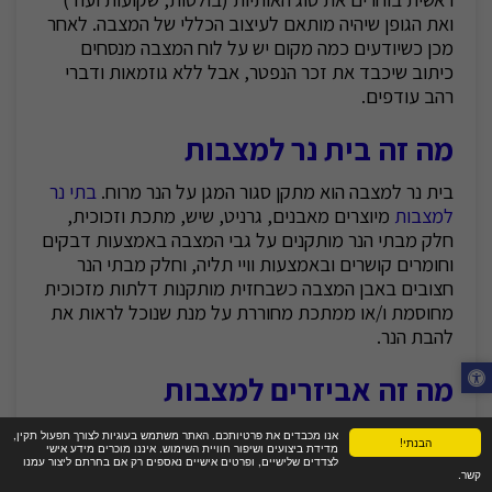
ואת הגופן שיהיה מותאם לעיצוב הכללי של המצבה. לאחר
מכן כשיודעים כמה מקום יש על לוח המצבה מנסחים
כיתוב שיכבד את זכר הנפטר, אבל ללא גוזמאות ודברי
רהב עודפים.
מה זה בית נר למצבות
בית נר למצבה הוא מתקן סגור המגן על הנר מרוח.
בתי נר
למצבות
מיוצרים מאבנים, גרניט, שיש, מתכת וזכוכית,
חלק מבתי הנר מותקנים על גבי המצבה באמצעות דבקים
וחומרים קושרים ובאמצעות וויי תליה, וחלק מבתי הנר
חצובים באבן המצבה כשבחזית מותקנות דלתות מזכוכית
מחוסמת ו/או ממתכת מחוררת על מנת שנוכל לראות את
להבת הנר.
מה זה אביזרים למצבות
אביזרים למצבות הם כל מה שמוסיפים למצבה כמו בתי
אנו מכבדים את פרטיותכם. האתר משתמש בעוגיות לצורך תפעול תקין,
הבנתי!
מדידת ביצועים ושיפור חוויית השימוש. איננו מוכרים מידע אישי
נר, כדים, ספסל, מתקן הצללה, אדנית ועוד
לצדדים שלישיים, ופרטים אישיים נאספים רק אם בחרתם ליצור עמנו
קשר.