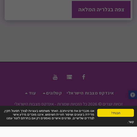
צפה בגלריה המלאה
אינדקס מצבות הישראלי
קטלוגים
עוד
זכויות יוצרים © 2026 כל הזכויות שמורות -
אינדקס מצבות הישראלי
אנו מכבדים את פרטיותכם. האתר משתמש בעוגיות לצורך תפעול תקין,
תנאי שימוש
|
פרטיות
|
נגישות
הבנתי!
מדידת ביצועים ושיפור חוויית השימוש. איננו מוכרים מידע אישי
לצדדים שלישיים, ופרטים אישיים נאספים רק אם בחרתם ליצור עמנו
קשר.