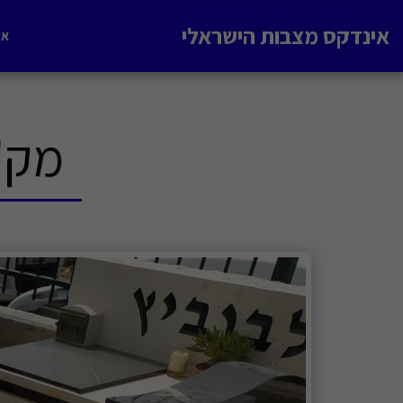
אינדקס מצבות הישראלי
אי
מק'ט 146. מצב