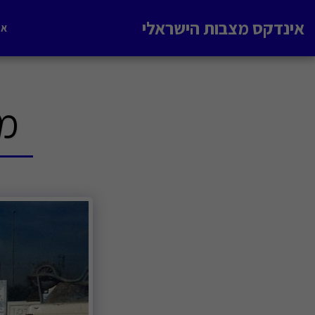
אינדקס מצבות הישראלי
אי
מק'ט 