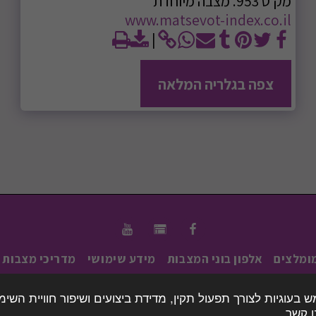
מק'ט 953. מצבה מיוחדת
www.matsevot-index.co.il
צפה בגלריה המלאה
ומלצים
אלפון בוני המצבות
מידע שימושי
מדריכי מצבות
זכויות יוצרים © 2026 כל הזכויות שמורות -
אינדקס מצבות הישראלי
וגיות לצורך תפעול תקין, מדידת ביצועים ושיפור חוויית השימוש
תנאי שימוש
|
פרטיות
|
נגישות
 קשר.