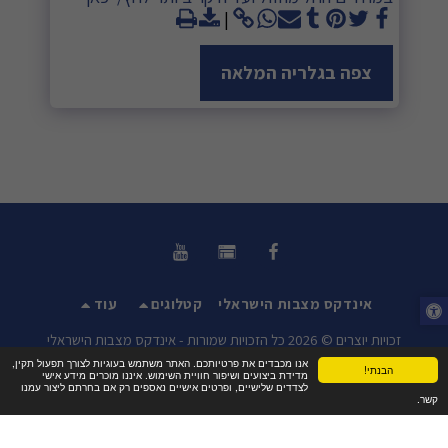
צפה בגלריה המלאה
אינדקס מצבות הישראלי
קטלוגים
עוד
זכויות יוצרים © 2026 כל הזכויות שמורות -
אינדקס מצבות הישראלי
אנו מכבדים את פרטיותכם. האתר משתמש בעוגיות לצורך תפעול תקין,
תנאי שימוש
|
פרטיות
|
נגישות
הבנתי!
מדידת ביצועים ושיפור חוויית השימוש. איננו מוכרים מידע אישי
לצדדים שלישיים, ופרטים אישיים נאספים רק אם בחרתם ליצור עמנו
קשר.