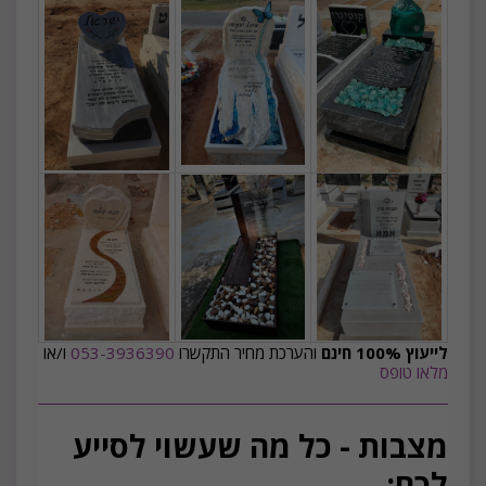
לייעוץ 100% חינם
והערכת מחיר התקשרו
053-3936390
ו/או
מלאו טופס
מצבות - כל מה שעשוי לסייע
לכם: