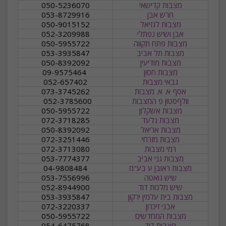
מצבות קדישאי
050-5236070
חרש אבן
053-8729916
מצבות לגזיאל
050-9015152
אבן ושיש נפתלי
052-3209988
מצבות פתח תקווה
050-5955722
מצבות תל אביב
053-3935847
מצבות מודיעין
050-8392092
מצבות חסון
09-9575464
גבאי מצבות
052-657402
אסף א. א. מצבות
073-3745262
וולףסטון פ המצבות
052-3785600
מצבות אשקלון
050-5955722
מצבות גלעד
072-3718285
מצבות אריאל
050-8392092
מצבות מזרחי
072-3251446
רמי מצבות
072-3713080
מצבות גני אביב
053-7774377
מצבות ראובן ע בע"מ
04-9808484
שיש גואטה
053-7556996
שיש מלכות דוד
052-8944900
מצבות בית עלמין ירקון
053-3935847
אבני זיכרון
072-3220337
מצבות המחדשים
050-5955722
מצבות דוד
054-6475768