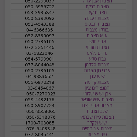
מצבות אבן יקרה
050-2299037
מצבות ברקת
050-5955722
מצבות קיר
053-3935847
מצבות רעננה
050-8392092
מצבות חבסוס
052-4543388
בורקין מצבות
04-6366685
א. א מצבות
052-8339097
אבני חושן
050-2736105
מצבות מזרחי
072-3251446
מדיום גלאס
03-6823046
גברו סלע
054-5799901
מצבות פלדמן
077-8044048
אבני חן מצבות
050-2736105
שיש עדן
04-9883652
מצבות קדימה
055-6872218
המנציחים ציון
03-9454067
אבן ושיש שלומי
050-7270023
מצבות שיש אוראל
058-4432176
מצבות אבני נצח
050-8907724
שגב מצבות
050-8558065
מצבות פירו שבתאי
050-5318076
שיש וינקלר
1700-708085
מצבות אור החיים
076-5403348
טיב מצבות
077-8045441